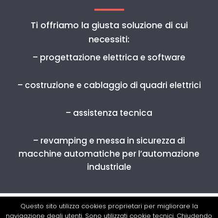
Ti offriamo la giusta soluzione di cui
necessiti:
– progettazione elettrica e software
– costruzione e cablaggio di quadri elettrici
– assistenza tecnica
– revamping e messa in sicurezza di
macchine automatiche per l’automazione
industriale
Questo sito utilizza cookies proprietari per migliorare la
Copyright All Rights Reserved © 2019 - G. Matteotti,
navigazione degli utenti. Sono utilizzati cookie tecnici. Chiudendo
1/A, 36056 Tezze sul Brenta - (VI) Tel./Fax +39 0424